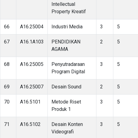
Intellectual
Property Kreatif
66
A16.25004
Industri Media
3
5
67
A16.1A103
PENDIDIKAN
2
5
AGAMA
68
A16.25005
Penyutradaraan
3
5
Program Digital
69
A16.25007
Desain Sound
2
5
70
A16.5101
Metode Riset
3
5
Produk 1
71
A16.5102
Desain Konten
3
5
Videografi