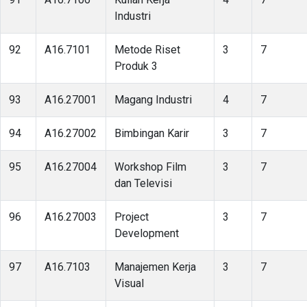
Industri
92
A16.7101
Metode Riset
3
7
Produk 3
93
A16.27001
Magang Industri
4
7
94
A16.27002
Bimbingan Karir
3
7
95
A16.27004
Workshop Film
3
7
dan Televisi
96
A16.27003
Project
3
7
Development
97
A16.7103
Manajemen Kerja
3
7
Visual