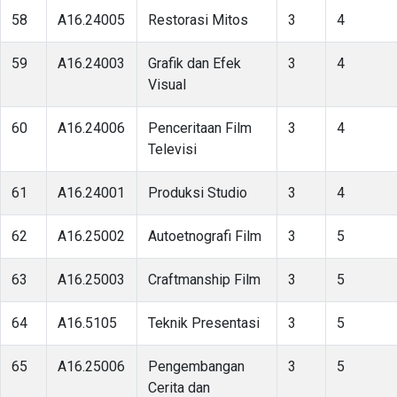
58
A16.24005
Restorasi Mitos
3
4
59
A16.24003
Grafik dan Efek
3
4
Visual
60
A16.24006
Penceritaan Film
3
4
Televisi
61
A16.24001
Produksi Studio
3
4
62
A16.25002
Autoetnografi Film
3
5
63
A16.25003
Craftmanship Film
3
5
64
A16.5105
Teknik Presentasi
3
5
65
A16.25006
Pengembangan
3
5
Cerita dan