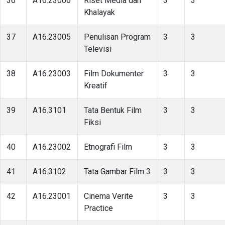
36
A16.23006
Riset Media dan
3
3
Khalayak
37
A16.23005
Penulisan Program
3
3
Televisi
38
A16.23003
Film Dokumenter
3
3
Kreatif
39
A16.3101
Tata Bentuk Film
3
3
Fiksi
40
A16.23002
Etnografi Film
3
3
41
A16.3102
Tata Gambar Film 3
3
3
42
A16.23001
Cinema Verite
3
3
Practice