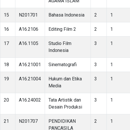
AGAMA ISLAM
15
N201701
Bahasa Indonesia
2
1
16
A16.2106
Editing Film 2
2
1
17
A16.1105
Studio Film
3
1
Indonesia
18
A16.21001
Sinematografi
3
1
19
A16.21004
Hukum dan Etika
3
1
Media
20
A16.24002
Tata Artistik dan
3
1
Desain Produksi
21
N201707
PENDIDIKAN
2
1
PANCASILA