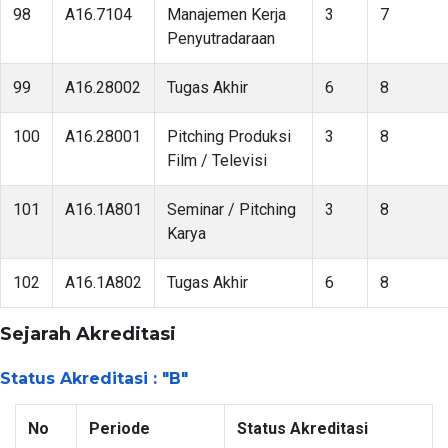
98
A16.7104
Manajemen Kerja
3
7
Penyutradaraan
99
A16.28002
Tugas Akhir
6
8
100
A16.28001
Pitching Produksi
3
8
Film / Televisi
101
A16.1A801
Seminar / Pitching
3
8
Karya
102
A16.1A802
Tugas Akhir
6
8
Sejarah Akreditasi
Status Akreditasi : "B"
No
Periode
Status Akreditasi