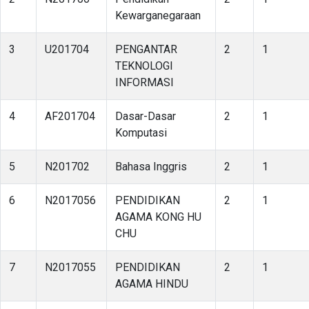
Kewarganegaraan
3
U201704
PENGANTAR
2
1
TEKNOLOGI
INFORMASI
4
AF201704
Dasar-Dasar
2
1
Komputasi
5
N201702
Bahasa Inggris
2
1
6
N2017056
PENDIDIKAN
2
1
AGAMA KONG HU
CHU
7
N2017055
PENDIDIKAN
2
1
AGAMA HINDU