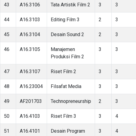
43
A16.3106
Tata Artistik Film 2
3
3
44
A16.3103
Editing Film 3
2
3
45
A16.3104
Desain Sound 2
2
3
46
A16.3105
Manajemen
3
3
Produksi Film 2
47
A16.3107
Riset Film 2
3
3
48
A16.23004
Filsafat Media
3
3
49
AF201703
Technopreneurship
2
3
50
A16.4103
Riset Film 3
3
4
51
A16.4101
Desain Program
3
4