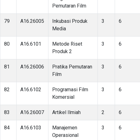
Pemutaran Film
79
A16.26005
Inkubasi Produk
3
6
Media
80
A16.6101
Metode Riset
3
6
Produk 2
81
A16.26006
Pratika Pemutaran
3
6
Film
82
A16.6102
Programasi Film
3
6
Komersial
83
A16.26007
Artikel Ilmiah
2
6
84
A16.6103
Manajemen
3
6
Operasional