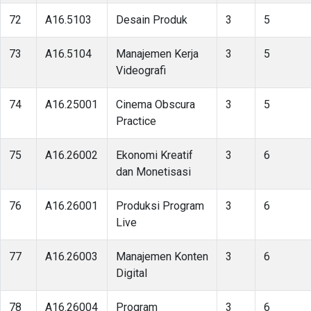
72
A16.5103
Desain Produk
3
5
73
A16.5104
Manajemen Kerja
3
5
Videografi
74
A16.25001
Cinema Obscura
3
5
Practice
75
A16.26002
Ekonomi Kreatif
3
6
dan Monetisasi
76
A16.26001
Produksi Program
3
6
Live
77
A16.26003
Manajemen Konten
3
6
Digital
78
A16.26004
Program
3
6