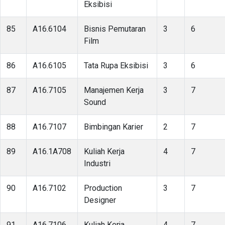
Eksibisi
85
A16.6104
Bisnis Pemutaran
3
6
Film
86
A16.6105
Tata Rupa Eksibisi
3
6
87
A16.7105
Manajemen Kerja
3
7
Sound
88
A16.7107
Bimbingan Karier
2
7
89
A16.1A708
Kuliah Kerja
4
7
Industri
90
A16.7102
Production
3
7
Designer
91
A16.7106
Kuliah Kerja
4
7