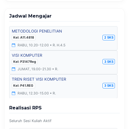
Jadwal Mengajar
METODOLOGI PENELITIAN
Kel: A11.4818
2 SKS
RABU, 10.20-12.00 • R. H.4.5
VISI KOMPUTER
Kel: P3147Reg
3 SKS
JUMAT, 19.00-21.30 • R.
TREN RISET VISI KOMPUTER
Kel: P41.REG
3 SKS
RABU, 12.30-15.00 • R.
DASAR KEWIRAUSAHAAN
Realisasi RPS
Kel: A12.6604
2 SKS
RABU, 14.10-15.50 • R. Kulino
Seluruh Sesi Kuliah Aktif