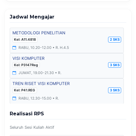
Jadwal Mengajar
METODOLOGI PENELITIAN
Kel: A11.4818
2 SKS
RABU, 10.20-12.00 • R. H.4.5
VISI KOMPUTER
Kel: P3147Reg
3 SKS
JUMAT, 19.00-21.30 • R.
TREN RISET VISI KOMPUTER
Kel: P41.REG
3 SKS
RABU, 12.30-15.00 • R.
DASAR KEWIRAUSAHAAN
Realisasi RPS
Kel: A12.6604
2 SKS
RABU, 14.10-15.50 • R. Kulino
Seluruh Sesi Kuliah Aktif