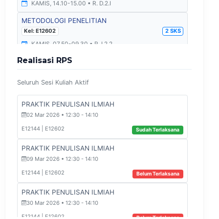
KAMIS, 14.10-15.00 • R. D.2.I
METODOLOGI PENELITIAN
Kel: E12602
2 SKS
KAMIS, 07.50-09.30 • R. I.2.2
Realisasi RPS
METODOLOGI PENELITIAN
Kel: E12603
2 SKS
Seluruh Sesi Kuliah Aktif
SENIN, 10.20-12.00 • R. D.5.18
PRAKTIK PENULISAN ILMIAH
PRAKTIK PENULISAN ILMIAH
Kel: E12601
2 SKS
02 Mar 2026 • 12:30 - 14:10
JUMAT, 12.30-14.10 • R. I.3.1
E12144 | E12602
Sudah Terlaksana
PRAKTIK PENULISAN ILMIAH
PRAKTIK PENULISAN ILMIAH
Kel: E12603
2 SKS
09 Mar 2026 • 12:30 - 14:10
SELASA, 13.20-15.00 • R. I.2.1
E12144 | E12602
Belum Terlaksana
PRAKTIK PENULISAN ILMIAH
PRAKTIK PENULISAN ILMIAH
Kel: E12602
2 SKS
30 Mar 2026 • 12:30 - 14:10
SENIN, 12.30-14.10 • R. I.3.1
E12144 | E12602
Belum Terlaksana