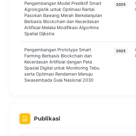
Pengembangan Model Prediktif Smart
2025
Agrologistik untuk Optimasi Rantai
Pasokan Bawang Merah Berkelanjutan
Berbasis Blockchain dan Kecerdasan
Artifisial Melalui Modifikasi Algoritma
Spatial Dijkstra
Pengembangan Prototype Smart
2025
Farming Berbasis Blockchain dan
Kecerdasan Artifisial dengan Peta
Spasial Digital untuk Monitoring Tebu
serta Optimasi Rendemen Menuju
Swasembada Gula Nasional 2030
Alat Pengendali Hama Penggorok Daun
2025
dengan Sensor Gerak untuk
Meningkatkan Produktivitas Hortikultura
Sayuran Umbi Mendukung Hilirisasi dan
Publikasi
Kemandirian Pangan Nasional