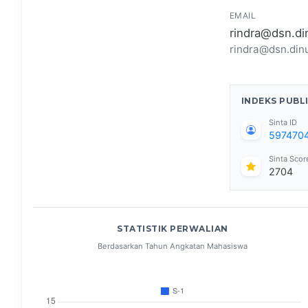
EMAIL
rindra@dsn.di
rindra@dsn.dinu
INDEKS PUBL
Sinta ID
597470
Sinta Scor
2704
STATISTIK PERWALIAN
Berdasarkan Tahun Angkatan Mahasiswa