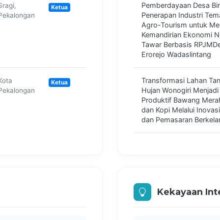
Pemberdayaan Desa Bin
Sragi,
Ketua
Penerapan Industri Tem
Pekalongan
Agro-Tourism untuk Me
Kemandirian Ekonomi Ne
Tawar Berbasis RPJMDe
Erorejo Wadaslintang
Transformasi Lahan Ta
Kota
Ketua
Hujan Wonogiri Menjadi
Pekalongan
Produktif Bawang Mera
dan Kopi Melalui Inovasi
dan Pemasaran Berkela
Pemberdayaan Desa Bin
Penerapan Industri Tem
Wonosobo
Ketua
Agro-Tourism untuk Me
Kemandirian Ekonomi Ne
Tawar Berbasis RPJMDe
Kekayaan Int
Erorejo Wadaslintang