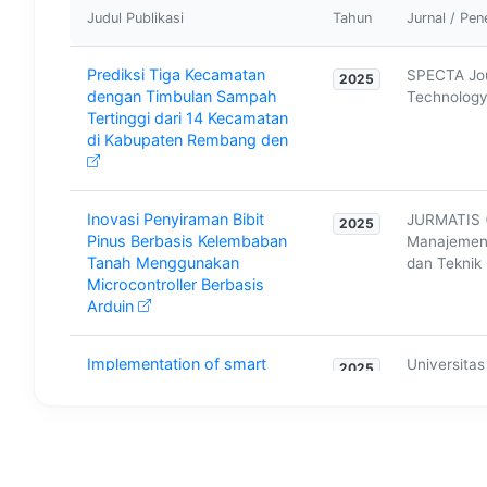
Riset dan Pengembangan Teknologi
2024
Judul Publikasi
Tahun
Jurnal / Pen
Blockchain pada Proses Bisnis Delivery
Order Online
Prediksi Tiga Kecamatan
SPECTA Jou
2025
dengan Timbulan Sampah
Technolog
AI–supported tool development for
2024
Tertinggi dari 14 Kecamatan
decarbonized food system
di Kabupaten Rembang den
AI–supported tool development for
2024
decarbonized food system
Inovasi Penyiraman Bibit
JURMATIS (
2025
Pinus Berbasis Kelembaban
Manajemen 
Alat Pemotong Daun Pisang Adjustable
Tanah Menggunakan
dan Teknik 
2023
Multi Lapis Untuk Pembungkus Bahan
Microcontroller Berbasis
Pangan
Arduin
Alat Pemotong Daun Pisang Adjustable
Implementation of smart
Universita
2023
2025
Multi Lapis Untuk Pembungkus Bahan
agrologistics for
Malang
Pangan
strengthening economic
resilience of steamed fish
enterpri
Penguatan Swm Pengelolaan Limbah
2023
Organik Kota Semarang Melalui Circular